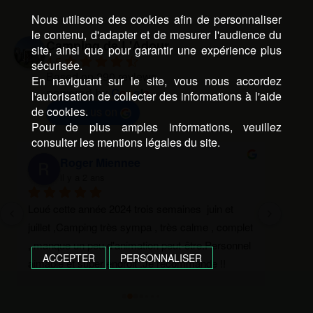
Nous utilisons des cookies afin de personnaliser
le contenu, d'adapter et de mesurer l'audience du
Camping de L'Adour
site, ainsi que pour garantir une expérience plus
4.5
sécurisée.
Based on 290 reviews
En naviguant sur le site, vous nous accordez
powered by
G
o
o
g
l
e
l'autorisation de collecter des informations à l'aide
de cookies.
review us on
Pour de plus amples informations, veuillez
consulter les mentions légales du site.
Roger Miennee
il y a 2 ans
Loué cette année 2024 trois semaines  juin et 
Le mei
juillet ,Camping très sympa , très calme , complet 
propri
, manque un peu d'animation peut-être.Personnel 
profes
ACCEPTER
PERSONNALISER
aimable et super endroit .Je recommande !!
de fai
très r
sans c