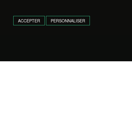
ACCEPTER
PERSONNALISER
Camping de L'Adour
4.5
Based on 290 reviews
powered by
G
o
o
g
l
e
review us on