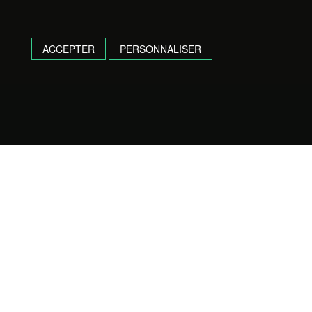
ACCEPTER
PERSONNALISER
Camping de L'Adour
4.5
Based on 290 reviews
powered by
G
o
o
g
l
e
review us on