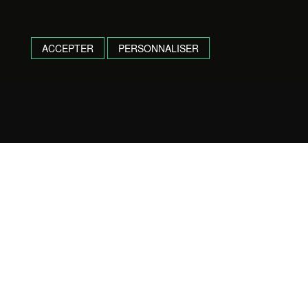
ACCEPTER
PERSONNALISER
Camping de L'Adour
4.5
Based on 290 reviews
powered by
G
o
o
g
l
e
review us on